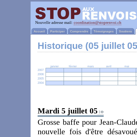
Nouvelle adresse mail:
coordination@stoprenvoi.ch
Accueil
Participer
Comprendre
Témoignages
Soutiens
Historique (05 juillet 05
janvier
février
mars
avril
mai
2007
2006
2005
2004
Mardi 5 juillet 05
Grosse baffe pour Jean-Claud
nouvelle fois d'être désavou