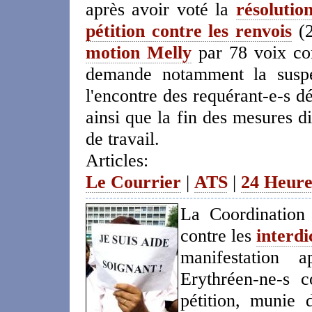
après avoir voté la
résolutio
pétition contre les renvois
(2
motion Melly
par 78 voix con
demande notamment la suspe
l'encontre des requérant-e-s dé
ainsi que la fin des mesures d
de travail.
Articles:
Le Courrier
|
ATS
|
24 Heure
La Coordination
contre les
interdi
manifestation 
Erythréen-ne-s co
pétition, munie 